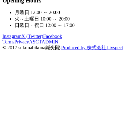
Opening Hours
月曜日
12:00 ～ 20:00
火～土曜日
10:00 ～ 20:00
日曜日・祝日
12:00 ～ 17:00
Instagram
X (Twitter)
Facebook
Terms
Privacy
ASCT
ADMIN
© 2017 sukunabikona鍼灸院.
Produced by 株式会社Livspect